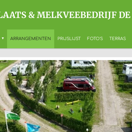
AATS & MELKVEEBEDRIJF DE
S
ARRANGEMENTEN
PRIJSLIJST
FOTO'S
TERRAS