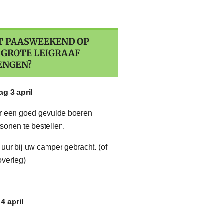
ET PAASWEEKEND OP
 GROTE LEIGRAAF
ENGEN?
ag 3 april
 er een goed gevulde boeren
sonen te bestellen.
uur bij uw camper gebracht. (of
overleg)
4 april