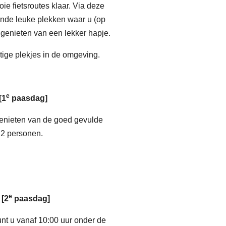
ie fietsroutes klaar. Via deze
lende leuke plekken waar u (op
 genieten van een lekker hapje.
htige plekjes in de omgeving.
e
[
1
paasdag
]
enieten van de goed gevulde
 2 personen.
e
l
[2
paasdag]
t u vanaf 10:00 uur onder de