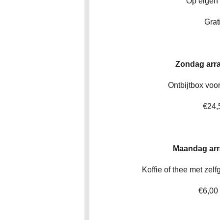
Op eigen
Grat
Zondag arr
Ontbijtbox voo
€24,
Maandag ar
Koffie of thee met zel
€6,00 