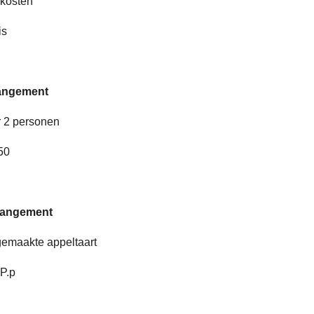
 kosten
is
angement
r 2 personen
50
rangement
fgemaakte appeltaart
P.p