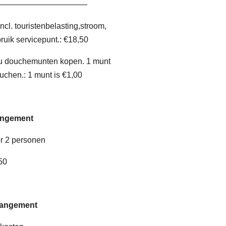
———————————
cl. touristenbelasting,stroom,
bruik servicepunt.: €18,50
 u douchemunten kopen. 1 munt
uchen.: 1 munt is €1,00
rangement
or 2 personen
50
rangement